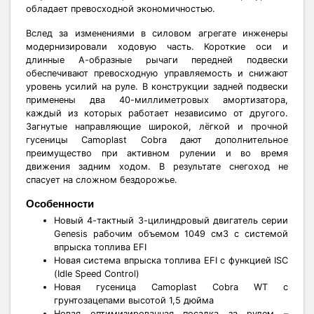
обладает превосходной экономичностью.
Вслед за изменениями в силовом агрегате инженеры
модернизировали ходовую часть. Короткие оси и
длинные А-образные рычаги передней подвески
обеспечивают превосходную управляемость и снижают
уровень усилий на руле. В конструкции задней подвески
применены два 40-миллиметровых амортизатора,
каждый из которых работает независимо от другого.
Загнутые направляющие широкой, лёгкой и прочной
гусеницы Camoplast Cobra дают дополнительное
преимущество при активном рулении и во время
движения задним ходом. В результате снегоход не
спасует на сложном бездорожье.
Особенности
Новый 4-тактный 3-цилиндровый двигатель серии
Genesis рабочим объемом 1049 см3 с системой
впрыска топлива EFI
Новая система впрыска топлива EFI с функцией ISC
(Idle Speed Control)
Новая гусеница Camoplast Cobra WT с
грунтозацепами высотой 1,5 дюйма
Новая оптимизированная посадка за рулем –